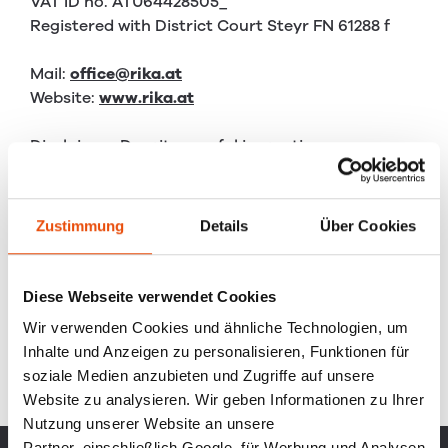
VAT ID no. ATU64428505_
Registered with District Court Steyr FN 61288 f
Mail:
office@rika.at
Website:
www.rika.at
Disclaimer: Despite careful inspection we assume
no liability for the content of external links. The
site operators are solely responsible for the
content of the linked pages.
Zustimmung
Details
Über Cookies
© Copyright 2019 RIKA Innovative Ofentechnik
GmbH
Diese Webseite verwendet Cookies
Wir verwenden Cookies und ähnliche Technologien, um
Inhalte und Anzeigen zu personalisieren, Funktionen für
soziale Medien anzubieten und Zugriffe auf unsere
Website zu analysieren. Wir geben Informationen zu Ihrer
Nutzung unserer Website an unsere
Partner, einschließlich Google, für Werbung und Analysen